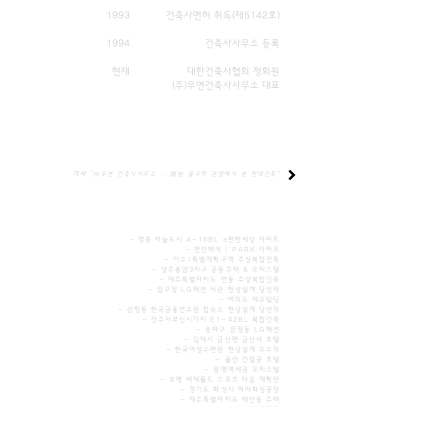
1993
건축사면허 취득(제5142호)
1994
건축사사무소 등록
​현재
대한건축사협회 정회원
(주)무연건축사사무소 대표
기사
"㈜무연 건축사사무소 ‥ 陽宅 풍수학 관점에서 본 현대건축"
- 영종 하늘도시 A-15BL e편한세상 아파트
- 천안백석 I'PARK 아파트
- 이수1특별계획구역 주상복합건축
- 양주용암3지구 공동주택 & 오피스텔
- 제주특별자치도 연동 주상복합건축
- 압구정 LG패션 서관 현상설계 당선작
- 여의도 세우빌딩
- 삼청동 한국금융연수원 합숙소 현상설계 당선작
- 전주서부신시가지 E1-42BL 복합건축
- 송파구 문정동 LG패션
- 김제시 금산면 금산사 호텔
- 한국여성수련원 현상설계 우수작
- 울산 간절곶 호텔
- 광명역세권 오피스텔
- 보령 백제월드 스포츠 타운 계획안
- 경기도 화성시 파라화성공장
- 제주특별자치도 해안동 주택
- 속초 삼환아파트
- 공덕동 주상복합건축
- 안양 영연립 재건축아파트
- 양재동 아이리스