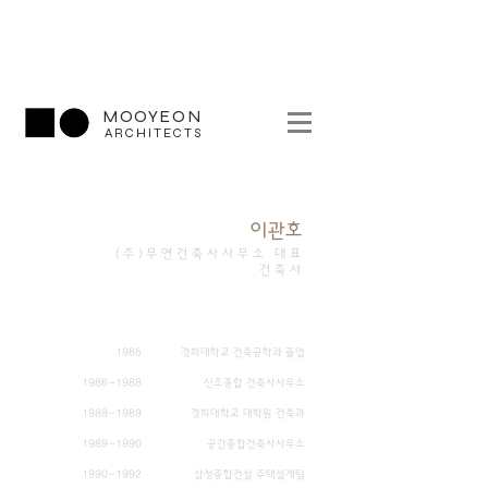
MOOYEON
ARCHITECTS
이관호
(주)무연건축사사무소 대표
건축사
1985
경희대학교 건축공학과 졸업
1986-1988
신조종합 건축사사무소
1988-1989
경희대학교 대학원 건축과
1989-1990
공간종합건축사사무소
1990-1992
삼성종합건설 주택설계팀